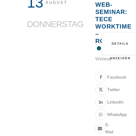
13
AUGUST
WEB-
SEMINAR:
TECE
DONNERSTAG
WORKTIME
–
ROHRSYSTE
DETAILS
Webinar
ANZEIGEN
Facebook
Twitter
LinkedIn
WhatsApp
E-
Mail