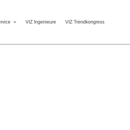
rvice
VIZ Ingenieure
VIZ Trendkongress