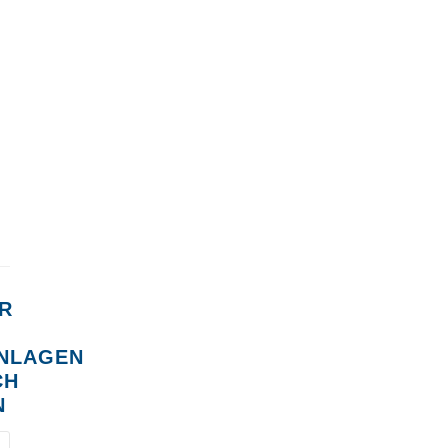
R
NLAGEN
CH
N