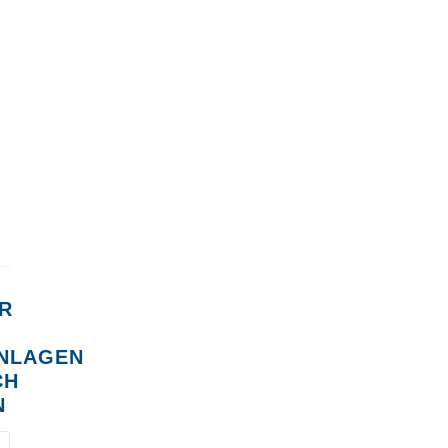
R
NLAGEN
CH
N