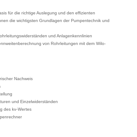
is für die richtige Auslegung und den effizienten
Ihnen die wichtigsten Grundlagen der Pumpentechnik und
Rohrleitungswiderständen und Anlagenkennlinien
Nennweitenberechnung von Rohrleitungen mit dem Wilo-
rischer Nachweis
n
ellung
turen und Einzelwiderständen
ng des kv-Wertes
mpenrechner