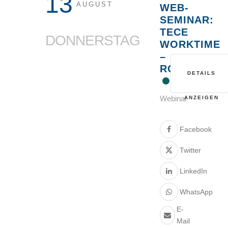
13
AUGUST
WEB-
SEMINAR:
TECE
DONNERSTAG
WORKTIME
–
ROHRSYSTE
DETAILS
Webinar
ANZEIGEN
Facebook
Twitter
LinkedIn
WhatsApp
E-
Mail