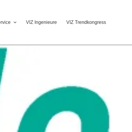
rvice
VIZ Ingenieure
VIZ Trendkongress