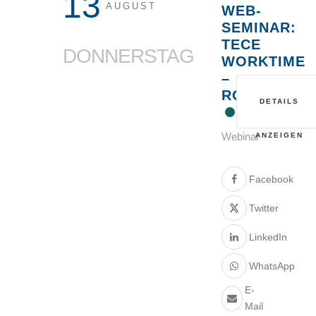
13
AUGUST
WEB-
SEMINAR:
TECE
DONNERSTAG
WORKTIME
–
ROHRSYSTE
DETAILS
Webinar
ANZEIGEN
Facebook
Twitter
LinkedIn
WhatsApp
E-
Mail