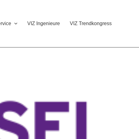
rvice
VIZ Ingenieure
VIZ Trendkongress