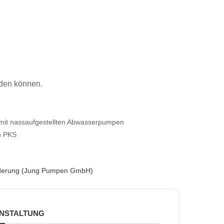
nden können.
 mit nassaufgestellten Abwasserpumpen
n PKS
örderung (Jung Pumpen GmbH)
ANSTALTUNG