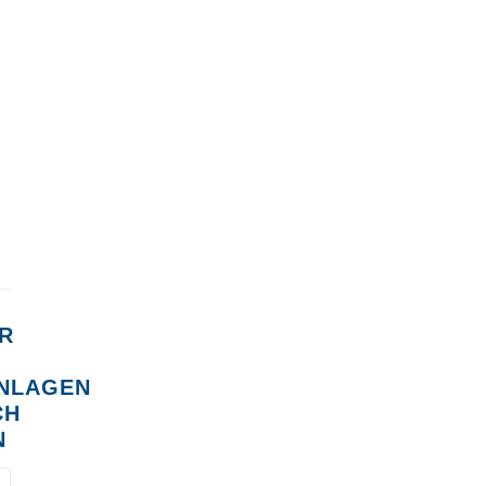
R
NLAGEN
CH
N