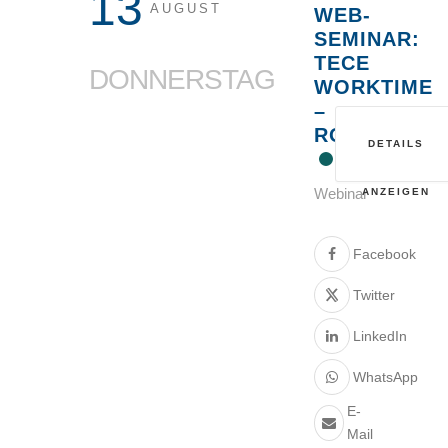
13
AUGUST
WEB-
SEMINAR:
TECE
DONNERSTAG
WORKTIME
–
ROHRSYSTE
DETAILS
Webinar
ANZEIGEN
Facebook
Twitter
LinkedIn
WhatsApp
E-
Mail