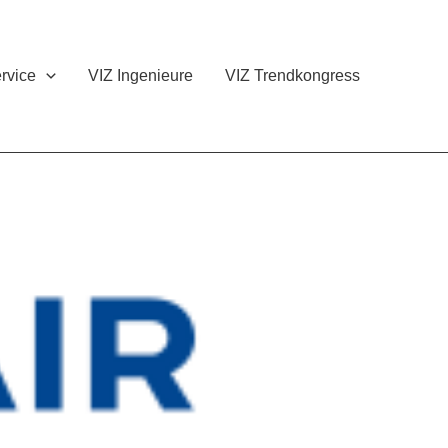
rvice
VIZ Ingenieure
VIZ Trendkongress