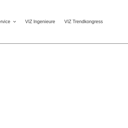
rvice
VIZ Ingenieure
VIZ Trendkongress