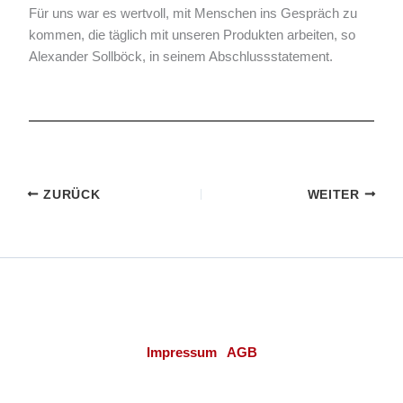
Für uns war es wertvoll, mit Menschen ins Gespräch zu
kommen, die täglich mit unseren Produkten arbeiten, so
Alexander Sollböck, in seinem Abschlussstatement.
ZURÜCK
WEITER
Verband der Installations-Zulieferindustrie
A-1040 Wien | Schaumburgergasse 20/4
Impressum
|
AGB
© 2026 Verband der Installations-Zulieferindustrie