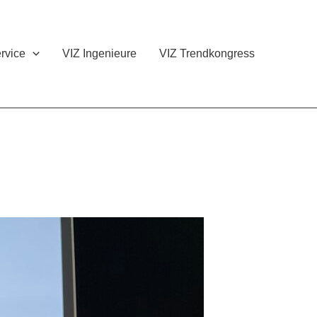
rvice
VIZ Ingenieure
VIZ Trendkongress