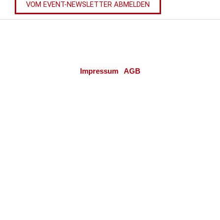
VOM EVENT-NEWSLETTER ABMELDEN
Verband der Installations-Zulieferindustrie
A-1040 Wien | Schaumburgergasse 20/4
Impressum
|
AGB
© 2026 Verband der Installations-Zulieferindustrie