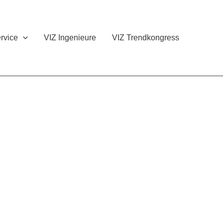
rvice
VIZ Ingenieure
VIZ Trendkongress