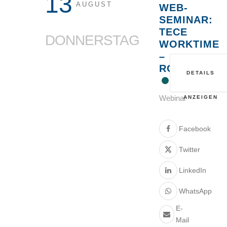
13
AUGUST
WEB-
SEMINAR:
TECE
DONNERSTAG
WORKTIME
–
ROHRSYSTE
DETAILS
Webinar
ANZEIGEN
Facebook
Twitter
LinkedIn
WhatsApp
E-
Mail