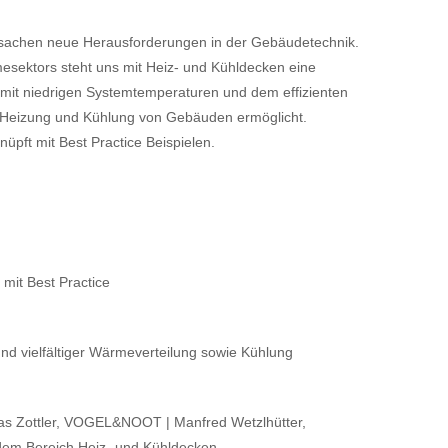
rsachen neue Herausforderungen in der Gebäudetechnik.
esektors steht uns mit Heiz- und Kühldecken eine
 mit niedrigen Systemtemperaturen und dem effizienten
e Heizung und Kühlung von Gebäuden ermöglicht.
üpft mit Best Practice Beispielen.
mit Best Practice
d vielfältiger Wärmeverteilung sowie Kühlung
eas Zottler, VOGEL&NOOT | Manfred Wetzlhütter,
em Bereich Heiz- und Kühldecken