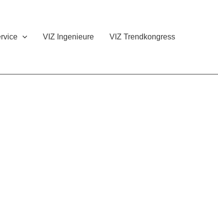
rvice
VIZ Ingenieure
VIZ Trendkongress