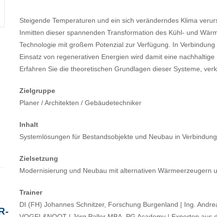
Steigende Temperaturen und ein sich veränderndes Klima veru
Inmitten dieser spannenden Transformation des Kühl- und Wärm
Technologie mit großem Potenzial zur Verfügung. In Verbindung
Einsatz von regenerativen Energien wird damit eine nachhaltig
Erfahren Sie die theoretischen Grundlagen dieser Systeme, verkn
Zielgruppe
Planer / Architekten / Gebäudetechniker
Inhalt
Systemlösungen für Bestandsobjekte und Neubau in Verbindung 
Zielsetzung
Modernisierung und Neubau mit alternativen Wärmeerzeugern un
Trainer
DI (FH) Johannes Schnitzer, Forschung Burgenland | Ing. Andr
R-
VOGEL&NOOT | Jörg Paller MBA, PG Academy | Experten aus d