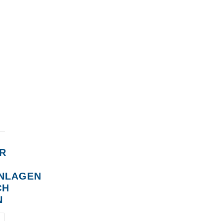
R
NLAGEN
CH
N