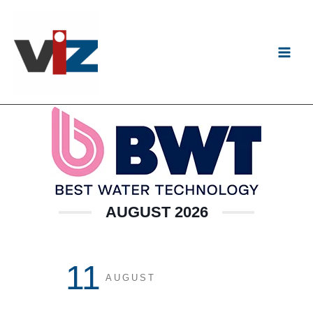
Zum
Inhalt
springen
AUGUST 2026
11
AUGUST