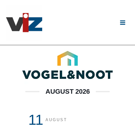
Zum
Inhalt
springen
AUGUST 2026
11
AUGUST