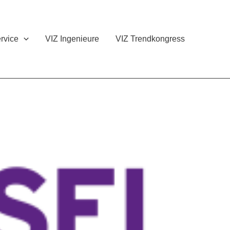
rvice
VIZ Ingenieure
VIZ Trendkongress