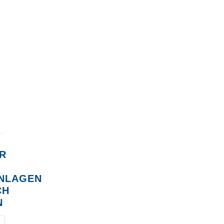
R
NLAGEN
CH
N