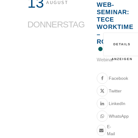
13
AUGUST
WEB-
SEMINAR:
TECE
DONNERSTAG
WORKTIME
–
ROHRSYSTE
DETAILS
Webinar
ANZEIGEN
Facebook
Twitter
LinkedIn
WhatsApp
E-
Mail