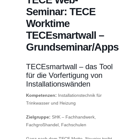
Seminar: TECE
Worktime
TECEsmartwall –
Grundseminar/Apps
TECE
smartwall – das Tool
für die Vorfertigung von
Installationswänden
Kompetenzen:
Installationstechnik für
Trinkwasser und Heizung
Zielgruppe:
SHK – Fachhandwerk,
Fachgroßhandel, Fachschulen
Ganz nach dem
TECE
Motto „Neugier treibt