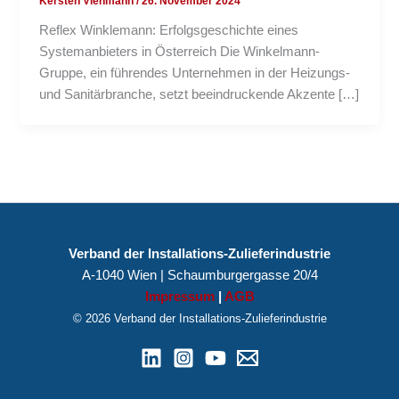
Kersten Viehmann
/
26. November 2024
Reflex Winklemann: Erfolgsgeschichte eines
Systemanbieters in Österreich Die Winkelmann-
Gruppe, ein führendes Unternehmen in der Heizungs-
und Sanitärbranche, setzt beeindruckende Akzente […]
Verband der Installations-Zulieferindustrie
A-1040 Wien | Schaumburgergasse 20/4
Impressum
|
AGB
© 2026 Verband der Installations-Zulieferindustrie