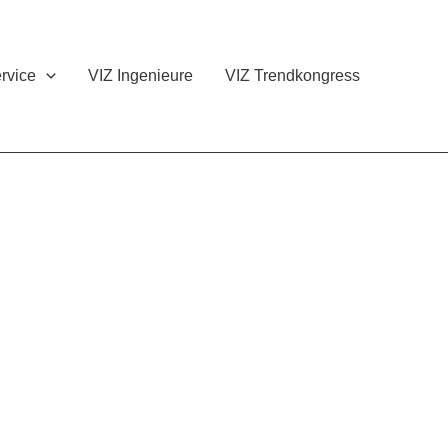
rvice
VIZ Ingenieure
VIZ Trendkongress